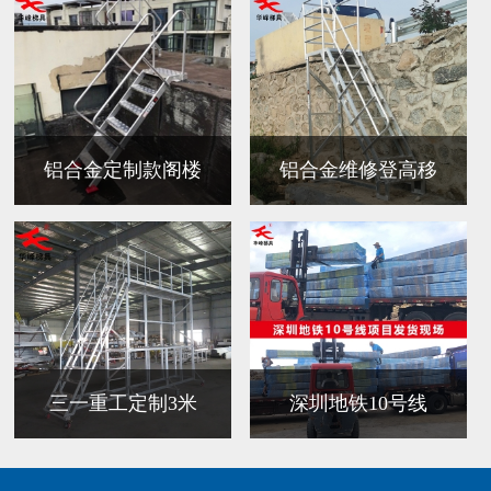
铝合金定制款阁楼
铝合金维修登高移
三一重工定制3米
深圳地铁10号线