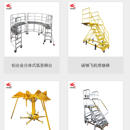
铝合金分体式弧形梯台
碳钢飞机维修梯