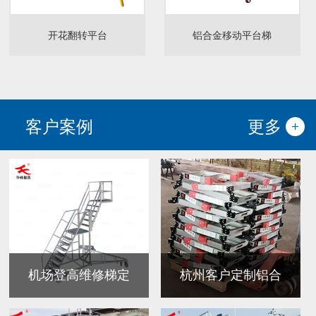
开花翻转平台
铝合金移动平台梯
客户案例
更多
机场登高维修梯定
杭州客户定制铝合