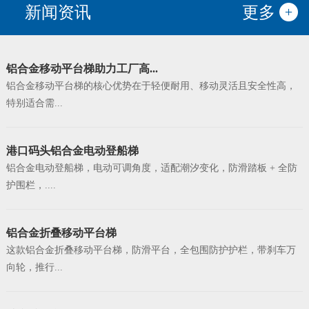
新闻资讯
更多
铝合金移动平台梯助力工厂高...
铝合金移动平台梯的核心优势在于轻便耐用、移动灵活且安全性高，
特别适合需...
港口码头铝合金电动登船梯
铝合金电动登船梯，电动可调角度，适配潮汐变化，防滑踏板 + 全防
护围栏，....
铝合金折叠移动平台梯
这款铝合金折叠移动平台梯，防滑平台，全包围防护护栏，带刹车万
向轮，推行...